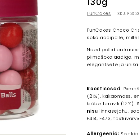
130g
FunCakes
SKU:
F535
FunCakes Choco Cris
šokolaadipalle, mille
Need pallid on kauni
piimašokolaadiga, m
elegantsete ja unik
Koostisosad:
Piimaš
(21%), kakaomass, em
krõbe teravili (12%),
nisu
linnasejahu, sool,
E414, E473, toiduvärvi
Allergeenid:
Sisald