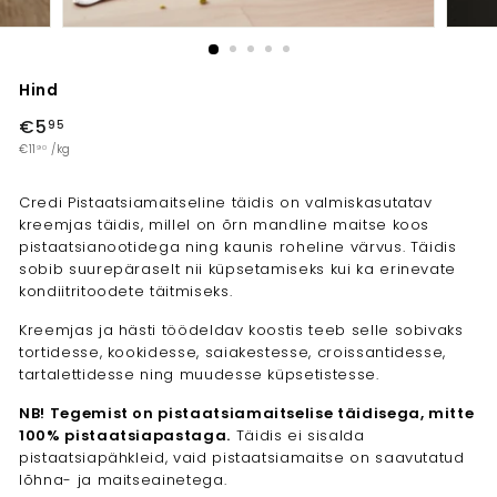
Hind
Tavahind
€5
€5,95
95
€11
€11,90
/
kg
90
Credi Pistaatsiamaitseline täidis on valmiskasutatav
kreemjas täidis, millel on õrn mandline maitse koos
pistaatsianootidega ning kaunis roheline värvus. Täidis
sobib suurepäraselt nii küpsetamiseks kui ka erinevate
kondiitritoodete täitmiseks.
Kreemjas ja hästi töödeldav koostis teeb selle sobivaks
tortidesse, kookidesse, saiakestesse, croissantidesse,
tartalettidesse ning muudesse küpsetistesse.
NB! Tegemist on pistaatsiamaitselise täidisega, mitte
100% pistaatsiapastaga.
Täidis ei sisalda
pistaatsiapähkleid, vaid pistaatsiamaitse on saavutatud
lõhna- ja maitseainetega.