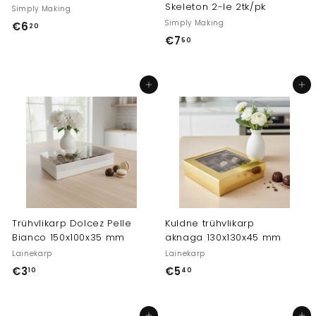
Skeleton 2-le 2tk/pk
Simply Making
Simply Making
€6
€
20
€7
€
50
6
7
,
,
2
Lisa ostukorvi
Lisa ostukorvi
5
0
0
Trühvlikarp Dolcez Pelle
Kuldne trühvlikarp
Bianco 150x100x35 mm
aknaga 130x130x45 mm
Lainekarp
Lainekarp
€3
€
€5
€
10
40
3
5
,
,