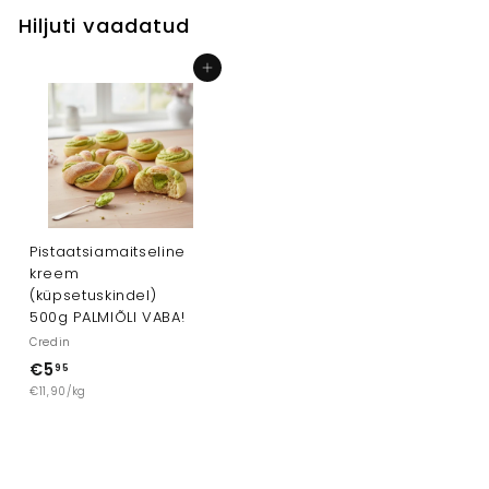
Hiljuti vaadatud
Lisa ostukorvi
Pistaatsiamaitseline
kreem
(küpsetuskindel)
500g PALMIÕLI VABA!
Credin
€5
€
95
€11,90/kg
5
,
9
5