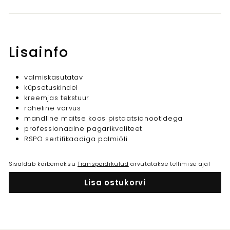
Lisainfo
valmiskasutatav
küpsetuskindel
kreemjas tekstuur
roheline värvus
mandline maitse koos pistaatsianootidega
professionaalne pagarikvaliteet
RSPO sertifikaadiga palmiõli
Sisaldab käibemaksu
Transpordikulud
arvutatakse tellimise ajal
Lisa ostukorvi