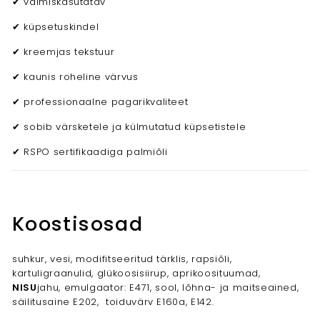
✔ valmiskasutatav
✔ küpsetuskindel
✔ kreemjas tekstuur
✔ kaunis roheline värvus
✔ professionaalne pagarikvaliteet
✔ sobib värsketele ja külmutatud küpsetistele
✔ RSPO sertifikaadiga palmiõli
Koostisosad
suhkur, vesi, modifitseeritud tärklis, rapsiõli,
kartuligraanulid, glükoosisiirup, aprikoosituumad,
NISU
jahu, emulgaator: E471, sool, lõhna- ja maitseained,
säilitusaine E202, toiduvärv E160a, E142.