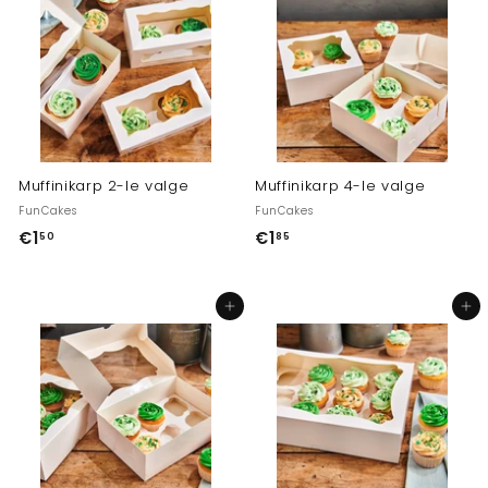
h
n
i
d
n
d
Muffinikarp 2-le valge
Muffinikarp 4-le valge
FunCakes
FunCakes
€1
€
€1
€
50
85
1
1
,
,
Lisa ostukorvi
Lisa ostukorvi
5
8
0
5