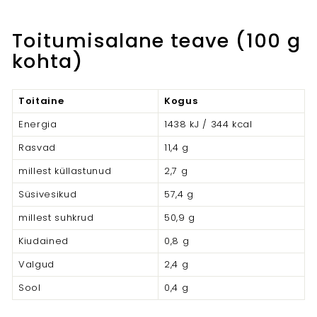
Toitumisalane teave (100 g
kohta)
Toitaine
Kogus
Energia
1438 kJ / 344 kcal
Rasvad
11,4 g
millest küllastunud
2,7 g
Süsivesikud
57,4 g
millest suhkrud
50,9 g
Kiudained
0,8 g
Valgud
2,4 g
Sool
0,4 g