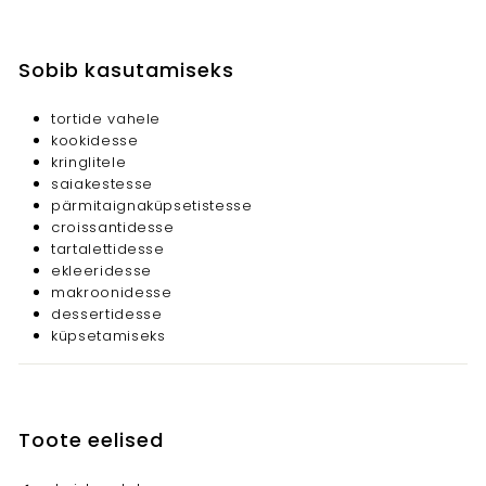
Sobib kasutamiseks
tortide vahele
kookidesse
kringlitele
saiakestesse
pärmitaignaküpsetistesse
croissantidesse
tartalettidesse
ekleeridesse
makroonidesse
dessertidesse
küpsetamiseks
Toote eelised