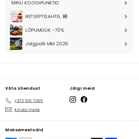
MINU KOOGIPUNKTID
RETSEPTISAHTEL 🆕
LÕPUMÜÜK -70%
Jalgpalli MM 2026
Võta ühendust
Jälgi meid
Instagram
Facebook
+372 515 7265
Kirjuta meile
Maksemeetodid