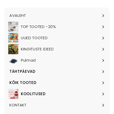
AVALEHT
TOP TOOTED -20%
UUED TOOTED
KINGITUSTE IDEED
Pulmad
TÄHTPÄEVAD
Ava
alammenüü
KÕIK TOOTED
Ava
alammenüü
KOOLITUSED
Ava
alammenüü
KONTAKT