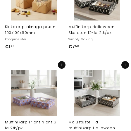
Kinkekarp aknaga pruun
Muffinikarp Halloween
100x100x60mm
Skeleton 12-le 2tk/pk
Koogimeister
Simply Making
€1
€
€7
€
20
50
1
7
,
,
Lisa ostukorvi
Lisa ostukorvi
2
5
0
0
Muffinikarp Fright Night 6-
Maiustuste- ja
le 2tk/pk
muffinikarp Halloween