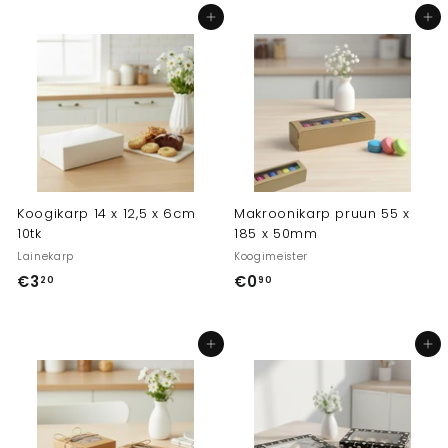
,
,
Lisa ostukorvi
Lisa ostukorvi
0
3
0
0
Koogikarp 14 x 12,5 x 6cm
Makroonikarp pruun 55 x
10tk
185 x 50mm
Lainekarp
Koogimeister
€3
€
€0
€
20
90
3
0
,
,
Lisa ostukorvi
Lisa ostukorvi
2
9
0
0