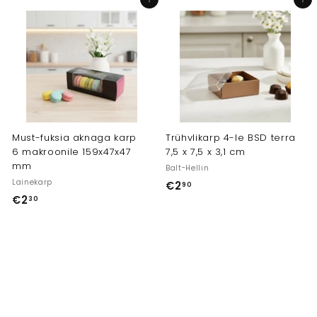
Lisa ostukorvi
Lisa ostukorvi
1
4
0
0
Must-fuksia aknaga karp
Trühvlikarp 4-le BSD terra
6 makroonile 159x47x47
7,5 x 7,5 x 3,1 cm
mm
Balt-Hellin
Lainekarp
€2
€
90
€2
€
30
2
2
,
,
9
3
0
0