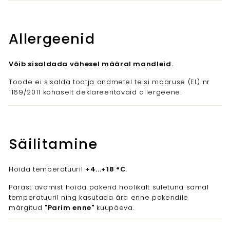
Allergeenid
Võib sisaldada vähesel määral mandleid.
Toode ei sisalda tootja andmetel teisi määruse (EL) nr
1169/2011 kohaselt deklareeritavaid allergeene.
Säilitamine
Hoida temperatuuril
+4...+18 °C
.
Pärast avamist hoida pakend hoolikalt suletuna samal
temperatuuril ning kasutada ära enne pakendile
märgitud
"Parim enne"
kuupäeva.