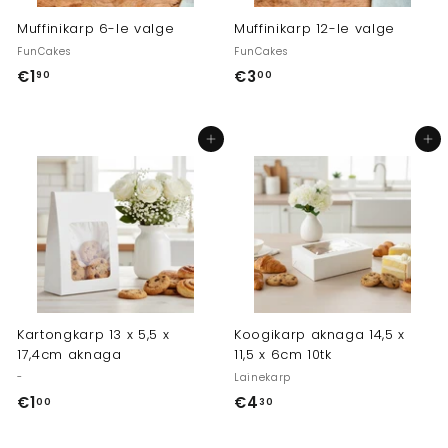
Muffinikarp 6-le valge
Muffinikarp 12-le valge
FunCakes
FunCakes
€1
€
€3
€
90
00
1
3
,
,
Lisa ostukorvi
Lisa ostukorvi
9
0
0
0
Kartongkarp 13 x 5,5 x
Koogikarp aknaga 14,5 x
17,4cm aknaga
11,5 x 6cm 10tk
-
Lainekarp
€1
€
€4
€
00
30
1
4