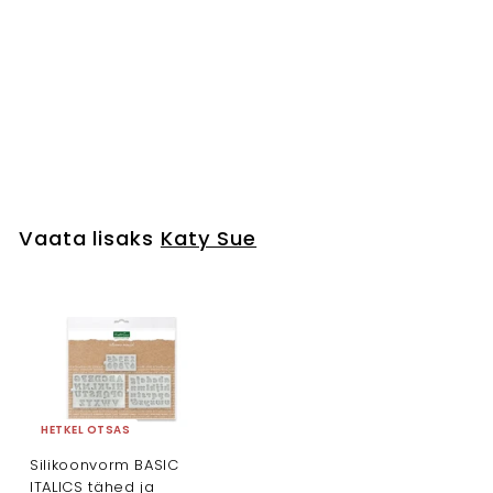
Silikoonvorm
Kirjatähed
Katy Sue
€14
€
50
1
4
,
5
Vaata lisaks
Katy Sue
0
HETKEL OTSAS
Silikoonvorm BASIC
ITALICS tähed ja