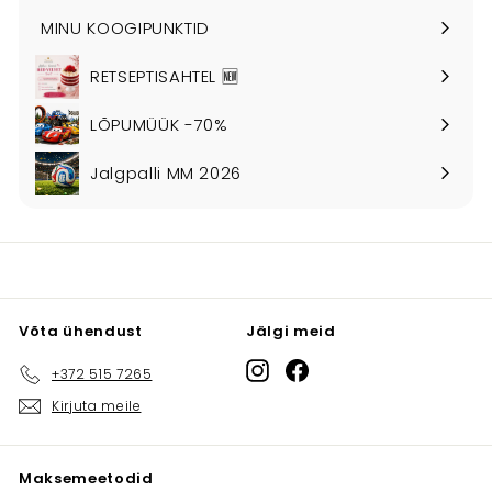
MINU KOOGIPUNKTID
RETSEPTISAHTEL 🆕
LÕPUMÜÜK -70%
Jalgpalli MM 2026
Võta ühendust
Jälgi meid
Instagram
Facebook
+372 515 7265
Kirjuta meile
Maksemeetodid