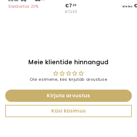
alates
a
€7
€
€
3
20
l
Soodustus 20%
alates
v
,
€7,20/l
7
a
0
a
,
t
0
h
2
e
i
0
n
s
d
€
2
,
Meie klientide hinnangud
4
0
Ole esimene, kes kirjutab arvustuse
Kirjuta arvustus
Küsi küsimus