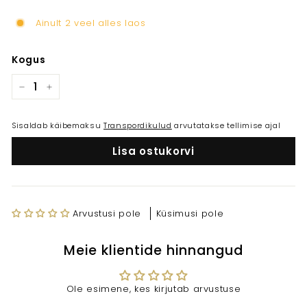
Ainult 2 veel alles laos
Kogus
−
+
Sisaldab käibemaksu
Transpordikulud
arvutatakse tellimise ajal
Lisa ostukorvi
Arvustusi pole
Küsimusi pole
Meie klientide hinnangud
Ole esimene, kes kirjutab arvustuse