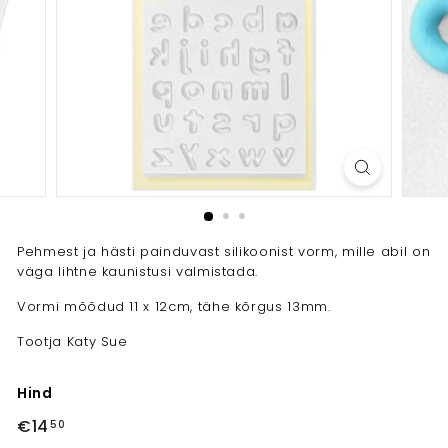
Pehmest ja hästi painduvast silikoonist vorm, mille abil on
väga lihtne kaunistusi valmistada.
Vormi mõõdud 11 x 12cm, tähe kõrgus 13mm.
Tootja Katy Sue
Hind
Tavahind
€14
€14,50
50