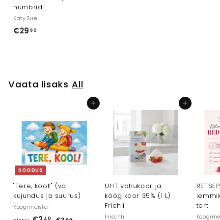
numbrid
Katy Sue
€29
€
90
2
9
,
9
Vaata lisaks
All
0
Lisa ostukorvi
Lisa ostukorvi
SOODUS
"Tere, kool!" (vali
UHT vahukoor ja
RETSEPT
kujundus ja suurus)
köögikoor 35% (1 L)
lemmik
Frichli
tort
Koogimeister
Frischli
Koogime
T
€2
a
40
€3
€
00