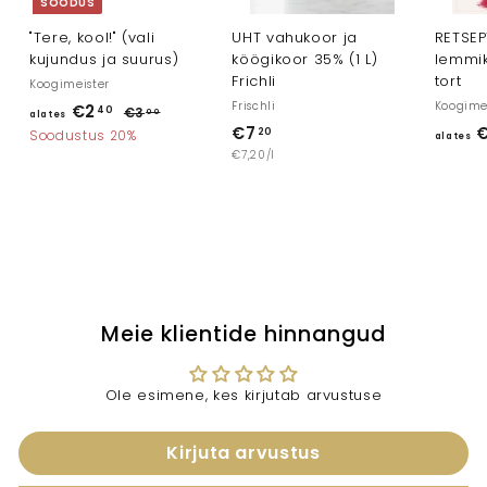
SOODUS
"Tere, kool!" (vali
UHT vahukoor ja
RETSEPT
kujundus ja suurus)
köögikoor 35% (1 L)
lemmik
Frichli
tort
Koogimeister
Frischli
Koogime
T
€2
a
40
€3
€
00
alates
a
€7
€
€
3
20
l
Soodustus 20%
alates
v
,
€7,20/l
7
a
0
a
,
t
0
h
2
e
i
0
n
s
d
€
2
,
Meie klientide hinnangud
4
0
Ole esimene, kes kirjutab arvustuse
Kirjuta arvustus