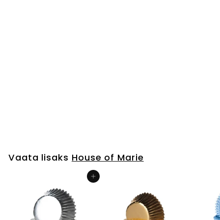
HETKEL OTSAS
Pastelsed sinised
pralineevormid 100tk
House of Marie
€3
€
50
3
,
5
0
Vaata lisaks
House of Marie
Lisa ostukorvi