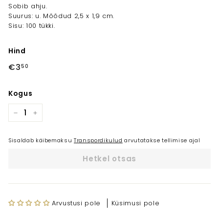
Sobib ahju.
Suurus: u. Mõõdud 2,5 x 1,9 cm.
Sisu: 100 tükki.
Hind
Tavahind
€3
€3,50
50
Kogus
−
+
Sisaldab käibemaksu
Transpordikulud
arvutatakse tellimise ajal
Hetkel otsas
Arvustusi pole
Küsimusi pole