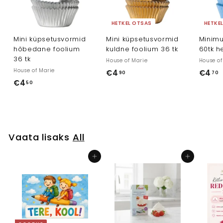
HETKEL OTSAS
HETKE
Mini küpsetusvormid
Mini küpsetusvormid
Minimu
hõbedane foolium
kuldne foolium 36 tk
60tk h
36 tk
House of Marie
House of
House of Marie
€4
€
€4
90
70
€4
€
50
4
4
,
,
,
9
5
0
0
Vaata lisaks
All
Lisa ostukorvi
Lisa ostukorvi