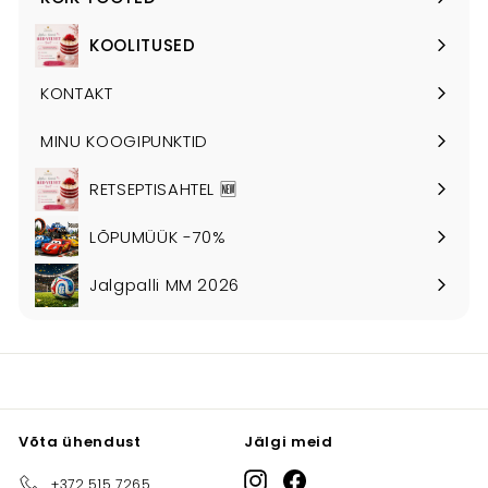
Ava
alammenüü
KOOLITUSED
Ava
alammenüü
KONTAKT
MINU KOOGIPUNKTID
RETSEPTISAHTEL 🆕
LÕPUMÜÜK -70%
Jalgpalli MM 2026
Võta ühendust
Jälgi meid
Instagram
Facebook
+372 515 7265