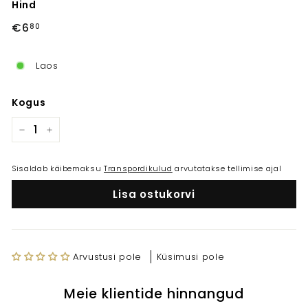
Hind
Tavahind
€6
€6,80
80
Laos
Kogus
−
+
Sisaldab käibemaksu
Transpordikulud
arvutatakse tellimise ajal
Lisa ostukorvi
Arvustusi pole
Küsimusi pole
Meie klientide hinnangud