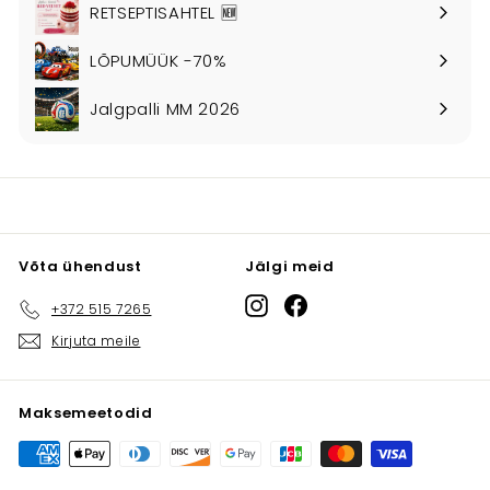
RETSEPTISAHTEL 🆕
LÕPUMÜÜK -70%
Jalgpalli MM 2026
Võta ühendust
Jälgi meid
Instagram
Facebook
+372 515 7265
Kirjuta meile
Maksemeetodid