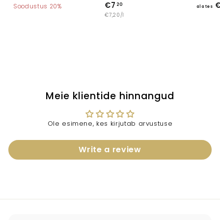
a
€7
€
€
3
20
l
Soodustus 20%
alates
v
,
€7,20/l
7
a
0
a
,
t
0
h
2
e
i
0
n
s
d
€
2
,
Meie klientide hinnangud
4
0
Ole esimene, kes kirjutab arvustuse
Write a review