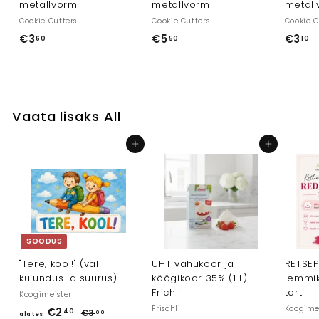
metallvorm
metallvorm
metal
Cookie Cutters
Cookie Cutters
Cookie C
€3
€
€5
€
€3
€
60
50
10
3
5
3
,
,
,
6
5
1
0
0
0
Vaata lisaks
All
Lisa ostukorvi
Lisa ostukorvi
SOODUS
"Tere, kool!" (vali
UHT vahukoor ja
RETSEPT
kujundus ja suurus)
köögikoor 35% (1 L)
lemmik
Frichli
tort
Koogimeister
Frischli
Koogime
T
€2
a
40
€3
€
00
alates