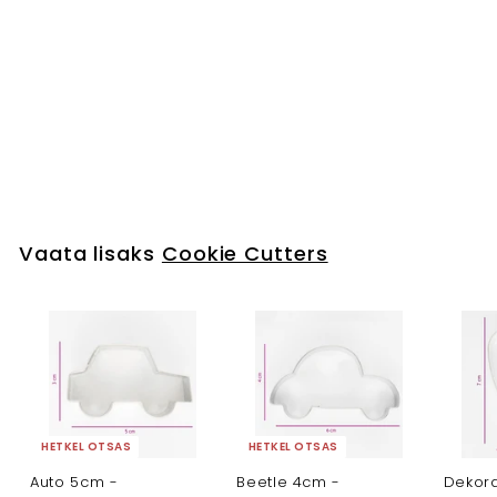
Kalliskivid 3tk 4-6cm
- metallvormid
Cookie Cutters
€6
€
80
6
,
8
0
Vaata lisaks
Cookie Cutters
HETKEL OTSAS
HETKEL OTSAS
Auto 5cm -
Beetle 4cm -
Dekora