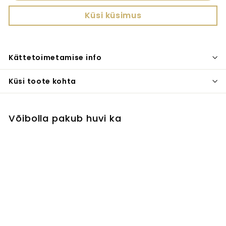
Küsi küsimus
Kättetoimetamise info
Küsi toote kohta
Võibolla pakub huvi ka
Templid 3tk