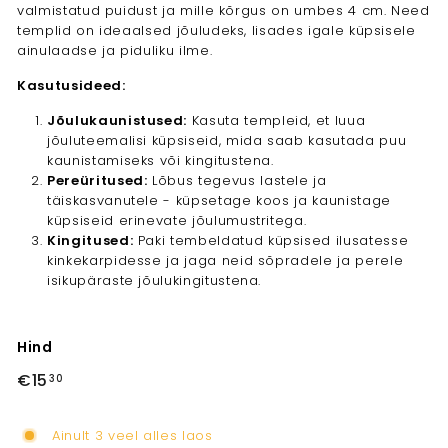
valmistatud puidust ja mille kõrgus on umbes 4 cm. Need
templid on ideaalsed jõuludeks, lisades igale küpsisele
ainulaadse ja piduliku ilme.
Kasutusideed:
Jõulukaunistused:
Kasuta templeid, et luua
jõuluteemalisi küpsiseid, mida saab kasutada puu
kaunistamiseks või kingitustena.
Pereüritused:
Lõbus tegevus lastele ja
täiskasvanutele - küpsetage koos ja kaunistage
küpsiseid erinevate jõulumustritega.
Kingitused:
Paki tembeldatud küpsised ilusatesse
kinkekarpidesse ja jaga neid sõpradele ja perele
isikupäraste jõulukingitustena.
Hind
Tavahind
€15
€15,30
30
Ainult 3 veel alles laos