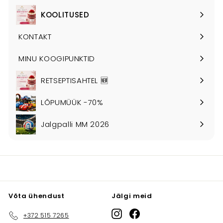
alammenüü
KOOLITUSED
Ava
alammenüü
KONTAKT
MINU KOOGIPUNKTID
RETSEPTISAHTEL 🆕
LÕPUMÜÜK -70%
Jalgpalli MM 2026
Võta ühendust
Jälgi meid
Instagram
Facebook
+372 515 7265