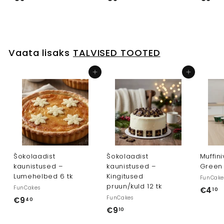
3
5
3
,
,
,
6
5
1
0
0
0
Vaata lisaks
TALVISED TOOTED
Lisa ostukorvi
Lisa ostukorvi
Šokolaadist
Šokolaadist
Muffin
kaunistused –
kaunistused –
Green
Lumehelbed 6 tk
Kingitused
FunCake
pruun/kuld 12 tk
FunCakes
€4
10
FunCakes
€9
€
40
4
€9
€
10
9
,
9