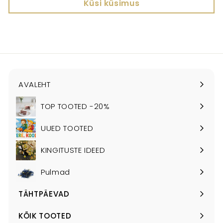
Küsi küsimus
AVALEHT
TOP TOOTED -20%
UUED TOOTED
KINGITUSTE IDEED
Pulmad
TÄHTPÄEVAD
Ava
alammenüü
KÕIK TOOTED
Ava