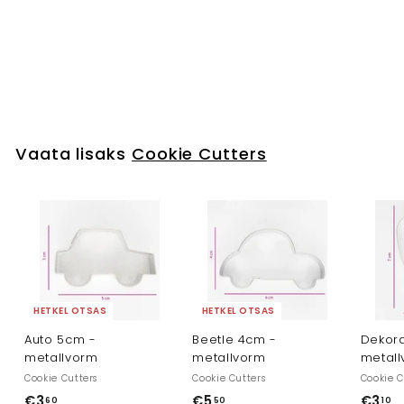
Jõulutunne
Cookie Cutters
€15
€
30
1
5
,
3
Vaata lisaks
Cookie Cutters
0
HETKEL OTSAS
HETKEL OTSAS
Auto 5cm -
Beetle 4cm -
Dekora
metallvorm
metallvorm
metal
Cookie Cutters
Cookie Cutters
Cookie C
€3
€
€5
€
€3
€
60
50
10