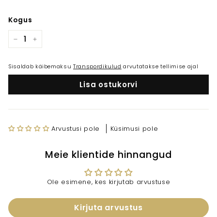
Kogus
−
+
Sisaldab käibemaksu
Transpordikulud
arvutatakse tellimise ajal
Lisa ostukorvi
Arvustusi pole
Küsimusi pole
Meie klientide hinnangud
Ole esimene, kes kirjutab arvustuse
Kirjuta arvustus