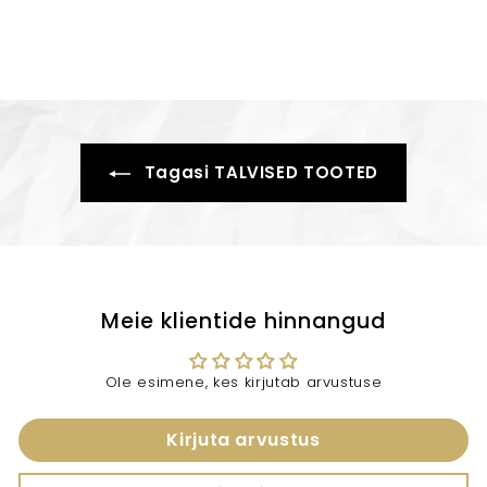
,
1
,
4
0
1
0
0
Tagasi TALVISED TOOTED
Meie klientide hinnangud
Ole esimene, kes kirjutab arvustuse
Kirjuta arvustus